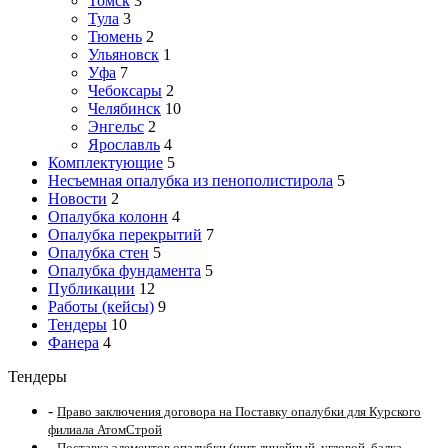
Томск
3
Тула
3
Тюмень
2
Ульяновск
1
Уфа
7
Чебоксары
2
Челябинск
10
Энгельс
2
Ярославль
4
Комплектующие
5
Несъемная опалубка из пенополистирола
5
Новости
2
Опалубка колонн
4
Опалубка перекрытий
7
Опалубка стен
5
Опалубка фундамента
5
Публикации
12
Работы (кейсы)
9
Тендеры
10
Фанера
4
Тендеры
-
Право заключения договора на Поставку опалубки для Курского
филиала АтомСтрой
-
Поставка элементов опалубки (щит линейный, угловой, балка,