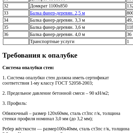
32
Домкрат 1100х850
13
33
Балка фанер-деревян. 2,5 м
80
34
Балка фанер-деревян. 3,3 м
49,
35
Балка фанер-деревян. 3,6 м
118
36
Балка фанер-деревян. 4,0 м
36
Транспортные услуги
1
Требования к опалубке
Система опалубки стен:
1. Система опалубки стен должна иметь сертификат
соответствия 1-му классу ГОСТ 52058-2003;
2. Предельное давление бетонной смеси – 90 кН/м2;
3. Профиль:
Обвязочный – размер 120х60мм, сталь ст3пс г/к, толщина
стенки профиля номинал 3,0 мм (до 3,2 мм);
Ребер жёсткости — размер100х40мм, сталь ст3пс г/к, толщина