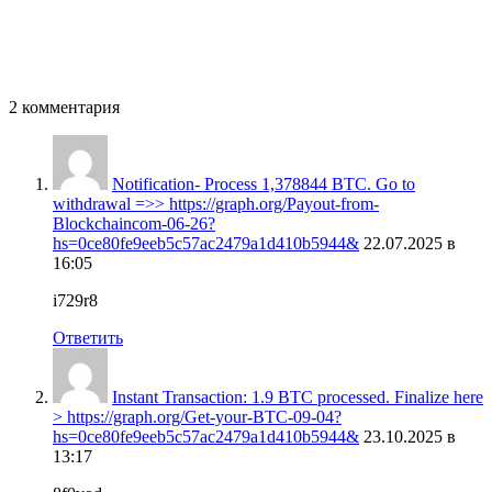
2 комментария
Notification- Process 1,378844 BTC. Go to
withdrawal =>> https://graph.org/Payout-from-
Blockchaincom-06-26?
hs=0ce80fe9eeb5c57ac2479a1d410b5944&
22.07.2025 в
16:05
i729r8
Ответить
Instant Transaction: 1.9 BTC processed. Finalize here
> https://graph.org/Get-your-BTC-09-04?
hs=0ce80fe9eeb5c57ac2479a1d410b5944&
23.10.2025 в
13:17