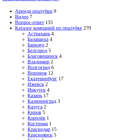
Аренда опалубки
9
Видео
7
Вопрос-ответ
155
Каталог компаний по опалубке
279
Астрахань
4
Балашиха
4
Барнаул
2
Белгород
5
Благовещенск
4
Владимир
2
Волгоград
6
Воронеж
12
Екатеринбург
17
Ижевск
2
Иркутск
4
Казань
17
Калининград
3
Калуга
2
Киров
5
Королёв
1
Кострома
1
Краснодар
15
Красноярск
5