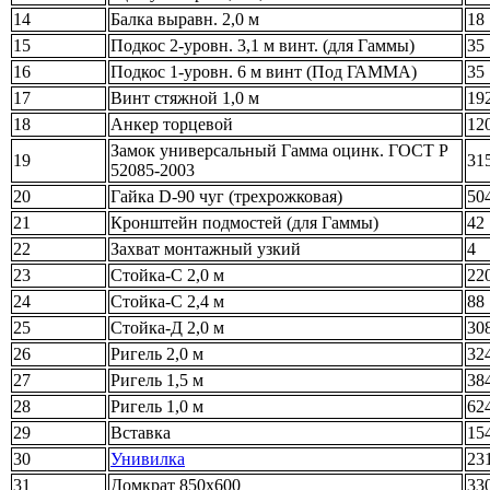
14
Балка выравн. 2,0 м
18
15
Подкос 2-уровн. 3,1 м винт. (для Гаммы)
35
16
Подкос 1-уровн. 6 м винт (Под ГАММА)
35
17
Винт стяжной 1,0 м
19
18
Анкер торцевой
12
Замок универсальный Гамма оцинк. ГОСТ Р
19
31
52085-2003
20
Гайка D-90 чуг (трехрожковая)
50
21
Кронштейн подмостей (для Гаммы)
42
22
Захват монтажный узкий
4
23
Стойка-С 2,0 м
22
24
Стойка-С 2,4 м
88
25
Стойка-Д 2,0 м
30
26
Ригель 2,0 м
32
27
Ригель 1,5 м
38
28
Ригель 1,0 м
62
29
Вставка
15
30
Унивилка
23
31
Домкрат 850х600
33