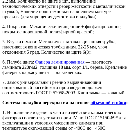
2,2 мм. Количество на щите 9 шт., выполнение
технологических отверстий ребер жесткости с металлической
втулкой; Наличие подштамповки на внешнем контуре
профиля (для упрощения демонтажа опалубки).
4. Покрытие: Механически очищенное + фосфатированное,
покрытое порошковой полиэфирной краской;
5. Втулка стяжки: Металлическая завальцованная трубка,
пластиковая коническая трубка диам. 22-25 мм, угол
отклонения 5 град. Количество на щите 6(8);
6. Палуба щита:
Фанера ламинированная
— плотность
ламината 220г/м2, толщина 18 мм, сорт 1/1, береза. Крепление
фанеры к каркасу щита — на заклепках.
7. Замок универсальный реечно-выравнивающий
оцинкованный российского производство должен
соответствовать ГОСТ Р 52058-2003. Клин замка — кованый
Система опалубки перекрытия на основе
объемной стойки
:
1. Исполнение изделия в части воздействия климатических
факторов соответствует категории IV по ГОСТ 15150-69* для
эксплуатации в условиях умеренного климата при
температуре окружающей среды от -400С до +450С.