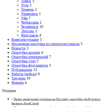
Томск
3
Тула
3
Тюмень
2
Ульяновск
1
Уфа
7
Чебоксары
2
Челябинск
10
Энгельс
2
Ярославль
4
Комплектующие
5
Несъемная опалубка из пенополистирола
5
Новости
2
Опалубка колонн
4
Опалубка перекрытий
7
Опалубка стен
5
Опалубка фундамента
5
Публикации
12
Работы (кейсы)
9
Тендеры
10
Фанера
4
Тендеры
-
Право заключения договора на Поставку опалубки для Курского
филиала АтомСтрой